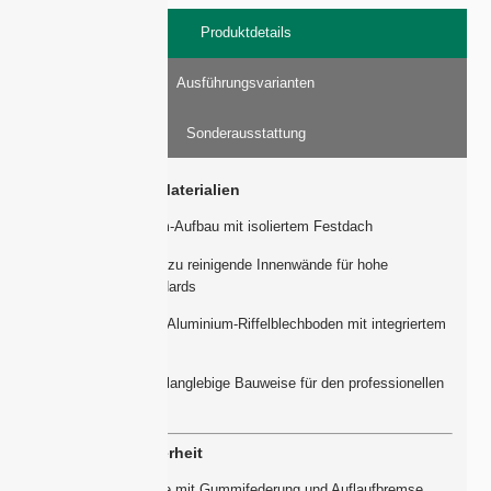
Produktdetails
Ausführungsvarianten
Sonderausstattung
Grundaufbau & Materialien
Vollaluminium-Aufbau mit isoliertem Festdach
Glatte, leicht zu reinigende Innenwände für hohe
Hygienestandards
Rutschfester Aluminium-Riffelblechboden mit integriertem
Ablauf
Robuste und langlebige Bauweise für den professionellen
Einsatz
Fahrwerk & Sicherheit
Tandemachse mit Gummifederung und Auflaufbremse