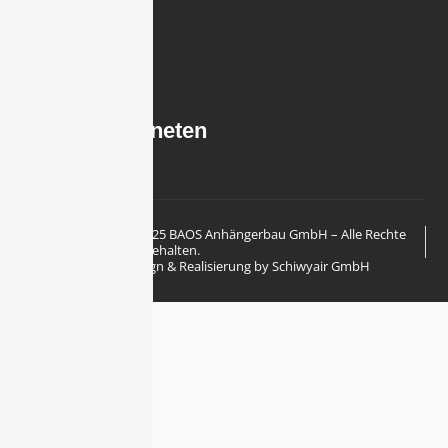
Garreler
Str.
20a,
26197
Großenkneten
© 2025 BAOS Anhängerbau GmbH – Alle Rechte
Impressum
vorbehalten.
Datenschutzerkl
Design & Realisierung by Schiwyair GmbH
ärung