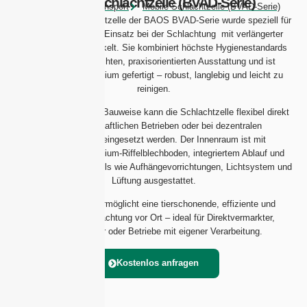
Mobile Schlachtzelle (BVAD-Serie)
Produkte
Viehtransport
Mobile Schlachtzelle (BVAD-Serie)
Die teilmobile Schlachtzelle der BAOS BVAD-Serie wurde speziell für
den professionellen Einsatz bei der Schlachtung mit verlängerter
Schlachtbank entwickelt. Sie kombiniert höchste Hygienestandards
mit einer durchdachten, praxisorientierten Ausstattung und ist
komplett aus Aluminium gefertigt – robust, langlebig und leicht zu
reinigen.
Dank der kompakten Bauweise kann die Schlachtzelle flexibel direkt
auf landwirtschaftlichen Betrieben oder bei dezentralen
Schlachtungen eingesetzt werden. Der Innenraum ist mit
rutschfestem Aluminium-Riffelblechboden, integriertem Ablauf und
ggf. funktionalen Details wie Aufhängevorrichtungen, Lichtsystem und
Lüftung ausgestattet.
Die BVAD-Serie ermöglicht eine tierschonende, effiziente und
hygienische Schlachtung vor Ort – ideal für Direktvermarkter,
Lohnschlachter oder Betriebe mit eigener Verarbeitung.
Kostenlos anfragen