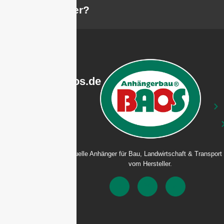
Anhänger?
info@baos.de
04435
/
Individuelle Anhänger für Bau, Landwirtschaft & Transport 
97
vom Hersteller.
39
0