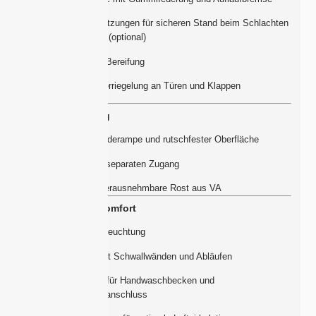
Γ
Stabile Abstützungen für sicheren Stand beim Schlachten
und Reinigen (optional)
Hochwertige Bereifung
Sicherheitsverriegelung an Türen und Klappen
Aufbau & Zugang
Hinten mit Laderampe und rutschfester Oberfläche
Seitentür für separaten Zugang
Klappbare, herausnehmbare Rost aus VA
Ausstattung & Komfort
LED-Innenbeleuchtung
Blutwanne mit Schwallwänden und Abläufen
Vorbereitung für Handwaschbecken und
Warmwasseranschluss