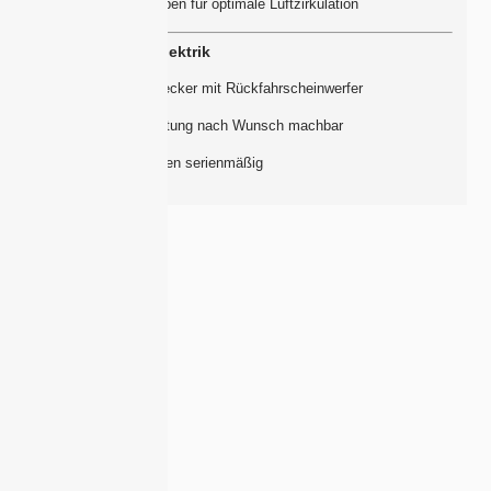
Lüftungsklappen für optimale Luftzirkulation
Beleuchtung & Elektrik
13-poliger Stecker mit Rückfahrscheinwerfer
LED-Beleuchtung nach Wunsch machbar
Umrissleuchten serienmäßig