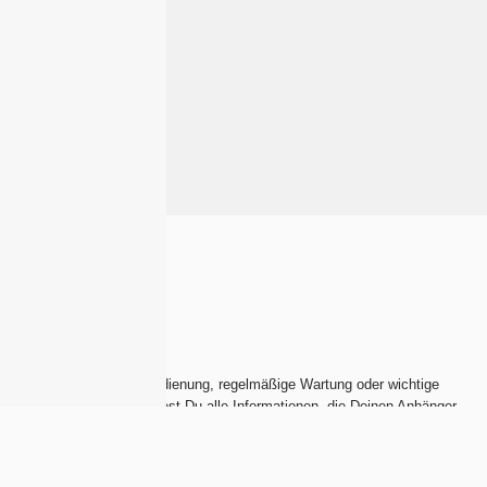
Ob Fragen zur Bedienung, regelmäßige Wartung oder wichtige
Dokumente, hier findest Du alle Informationen, die Deinen Anhänger
langfristig zuverlässig im Einsatz halten.